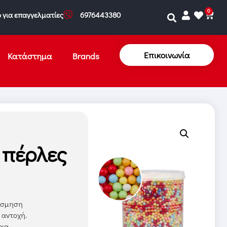
0
 για επαγγελματίες
6976443380
Επικοινωνία
Κατάστημα
Brands
 πέρλες
κόσμηση
 αντοχή.
ρια