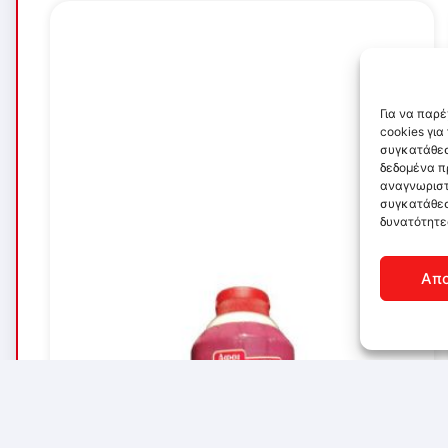
Για να παρ
cookies γι
συγκατάθεσ
δεδομένα π
αναγνωριστ
συγκατάθεσ
δυνατότητε
Απ