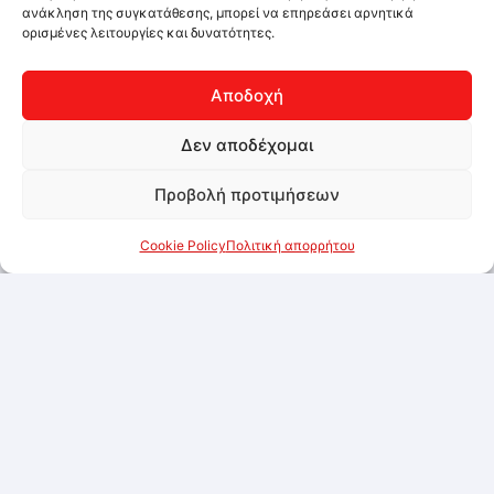
ανάκληση της συγκατάθεσης, μπορεί να επηρεάσει αρνητικά
ορισμένες λειτουργίες και δυνατότητες.
Αποδοχή
Δεν αποδέχομαι
Προβολή προτιμήσεων
Cookie Policy
Πολιτική απορρήτου
Εξαντλημένο
Oreo Original Sandwich Cookies 2x154g
Συνδεθείτε για να δείτε τις τιμές
Προσθήκη στα αγαπημένα