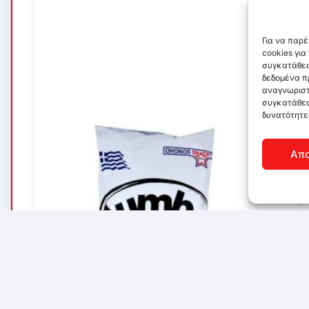
Για να παρ
cookies γι
συγκατάθεσ
δεδομένα π
αναγνωριστ
συγκατάθεσ
δυνατότητε
Απ