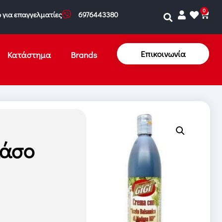
0
 για επαγγελματίες
6976443380
Επικοινωνία
Κατάστημα
Brands
λάσο