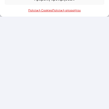
Πολιτική Cookies
Πολιτική απορρήτου
Nutella 750gr
Συνδεθείτε για να δείτε τις τιμές
Προσθήκη στα αγαπημένα