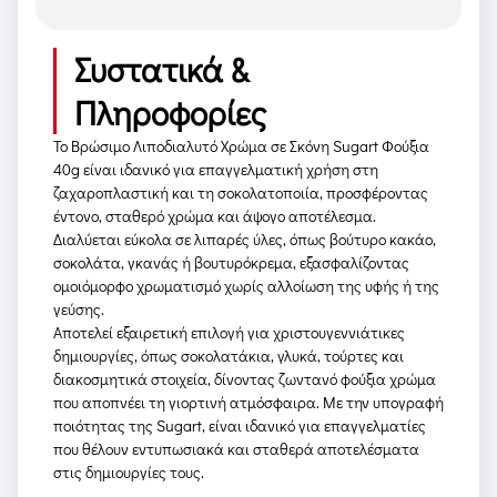
Συστατικά &
Πληροφορίες
Το Βρώσιμο Λιποδιαλυτό Χρώμα σε Σκόνη Sugart Φούξια
40g είναι ιδανικό για επαγγελματική χρήση στη
ζαχαροπλαστική και τη σοκολατοποιία, προσφέροντας
έντονο, σταθερό χρώμα και άψογο αποτέλεσμα.
Διαλύεται εύκολα σε λιπαρές ύλες, όπως βούτυρο κακάο,
σοκολάτα, γκανάς ή βουτυρόκρεμα, εξασφαλίζοντας
ομοιόμορφο χρωματισμό χωρίς αλλοίωση της υφής ή της
γεύσης.
Αποτελεί εξαιρετική επιλογή για χριστουγεννιάτικες
δημιουργίες, όπως σοκολατάκια, γλυκά, τούρτες και
διακοσμητικά στοιχεία, δίνοντας ζωντανό φούξια χρώμα
που αποπνέει τη γιορτινή ατμόσφαιρα. Με την υπογραφή
ποιότητας της Sugart, είναι ιδανικό για επαγγελματίες
που θέλουν εντυπωσιακά και σταθερά αποτελέσματα
στις δημιουργίες τους.