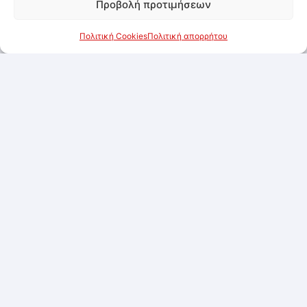
Προβολή προτιμήσεων
Πολιτική Cookies
Πολιτική απορρήτου
Καρύδα τριμμένη 1kg
Συνδεθείτε για να δείτε τις τιμές
Προσθήκη στα αγαπημένα