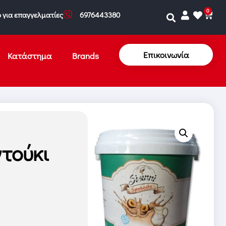
0
 για επαγγελματίες
6976443380
Επικοινωνία
Κατάστημα
Brands
τούκι