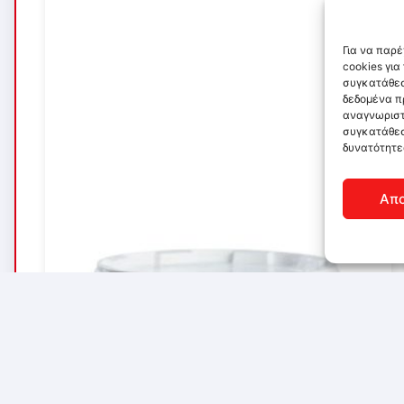
Για να παρ
cookies γι
συγκατάθεσ
δεδομένα π
αναγνωριστ
συγκατάθεσ
δυνατότητε
Απ