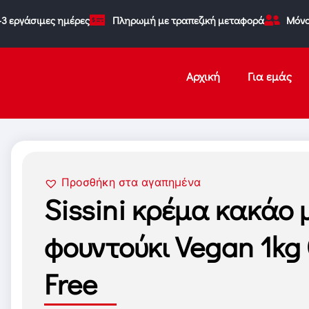
-3 εργάσιμες ημέρες
Πληρωμή με τραπεζική μεταφορά
Μόνο
Αρχική
Για εμάς
Προσθήκη στα αγαπημένα
Sissini κρέμα κακάο 
φουντούκι Vegan 1kg 
Free