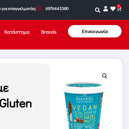
0
 για επαγγελματίες
6976443380
Επικοινωνία
Κατάστημα
Brands
με
Gluten