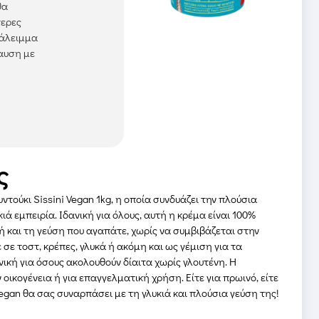
θα
τερες
 άλειμμα
λαυση με
ς
ούκι Sissini Vegan 1kg, η οποία συνδυάζει την πλούσια
ά εμπειρία. Ιδανική για όλους, αυτή η κρέμα είναι 100%
ή και τη γεύση που αγαπάτε, χωρίς να συμβιβάζεται στην
 σε τοστ, κρέπες, γλυκά ή ακόμη και ως γέμιση για τα
νική για όσους ακολουθούν δίαιτα χωρίς γλουτένη. Η
ικογένεια ή για επαγγελματική χρήση. Είτε για πρωινό, είτε
egan θα σας συναρπάσει με τη γλυκιά και πλούσια γεύση της!