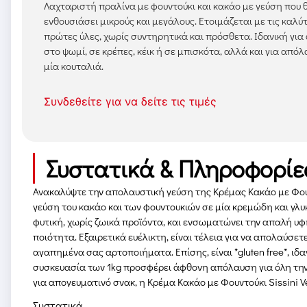
Λαχταριστή πραλίνα με φουντούκι και κακάο με γεύση που 
ενθουσιάσει μικρούς και μεγάλους. Ετοιμάζεται με τις καλύ
πρώτες ύλες, χωρίς συντηρητικά και πρόσθετα. Ιδανική για
στο ψωμί, σε κρέπες, κέικ ή σε μπισκότα, αλλά και για από
μία κουταλιά.
Συνδεθείτε για να δείτε τις τιμές
Συστατικά & Πληροφορίε
Ανακαλύψτε την απολαυστική γεύση της Κρέμας Κακάο με Φουντ
γεύση του κακάο και των φουντουκιών σε μία κρεμώδη και γλυκι
φυτική, χωρίς ζωικά προϊόντα, και ενσωματώνει την απαλή υφ
ποιότητα. Εξαιρετικά ευέλικτη, είναι τέλεια για να απολαύσετε
αγαπημένα σας αρτοποιήματα. Επίσης, είναι *gluten free*, ιδα
συσκευασία των 1kg προσφέρει άφθονη απόλαυση για όλη την ο
για απογευματινό σνακ, η Κρέμα Κακάο με Φουντούκι Sissini V
Συστατικά