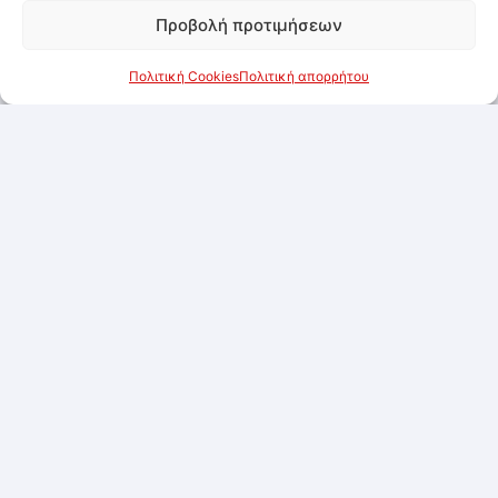
Προβολή προτιμήσεων
Πολιτική Cookies
Πολιτική απορρήτου
Εξαντλημένο
Γάλα FARMER 3,5% λιπαρά 1lt
Συνδεθείτε για να δείτε τις τιμές
Προσθήκη στα αγαπημένα