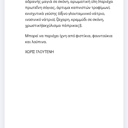
αδρανής μαγιά σε σκόνη, αρωματική ύλη (περιέχει
πρωτεΐνη σόγιας, άρτυμα καπνιστών τροφίμων),
ενισχυτικά γεύσης (όξινο γλουταμινικό νάτριο,
ινοσινικό νάτριο), ζάχαρη, κρεμμύδι σε σκόνη,
χρωστική(εκχύλισμα πάπρικας)].
Μπορεί να περιέχει ίχνη από φιστίκια, φουντούκια
και λούπινα.
ΧΩΡΙΣ ΓΛΟΥΤΕΝΗ