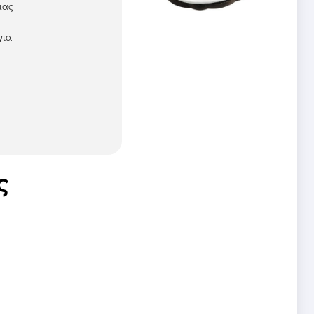
μας
για
ς