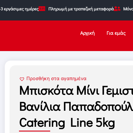
-3 εργάσιμες ημέρες
Πληρωμή με τραπεζική μεταφορά
Μόνο
Αρχική
Για εμάς
Προσθήκη στα αγαπημένα
Μπισκότα Μίνι Γεμισ
Βανίλια Παπαδοπούλ
Catering Line 5kg