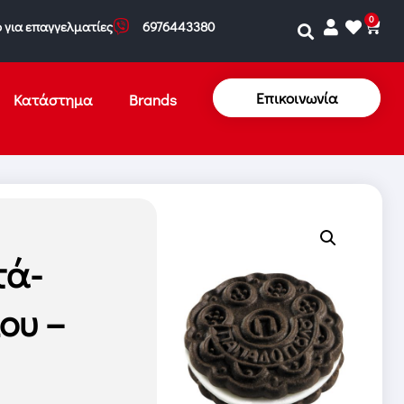
0
 για επαγγελματίες
6976443380
Επικοινωνία
Κατάστημα
Brands
τά-
ου –