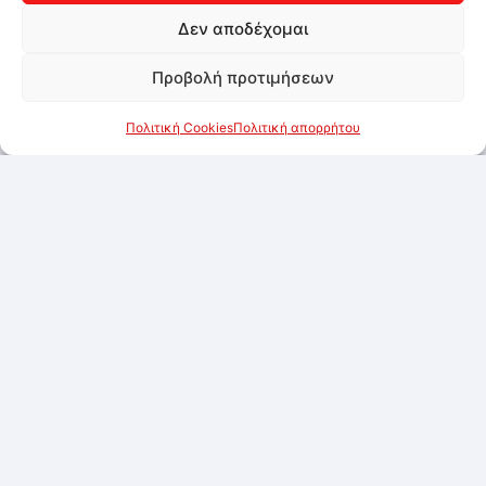
Δεν αποδέχομαι
Προβολή προτιμήσεων
Πολιτική Cookies
Πολιτική απορρήτου
Εξαντλημένο
Αλεύρι 5kg ζαχαροπλαστικής
Συνδεθείτε για να δείτε τις τιμές
Προσθήκη στα αγαπημένα