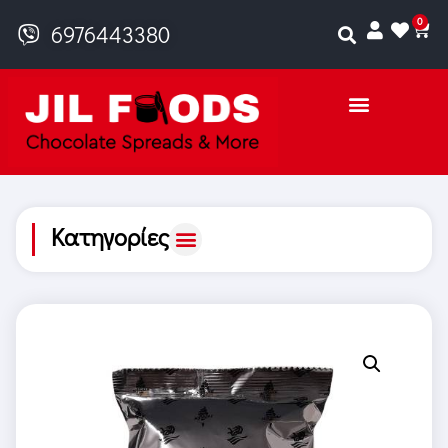
0
6976443380
Κατηγορίες