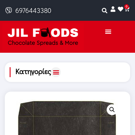
0
6976443380
Κατηγορίες