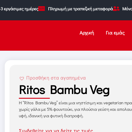
-3 εργάσιμες ημέρες
Πληρωμή με τραπεζική μεταφορά
Μόνο
Αρχική
Για εμάς
Προσθήκη στα αγαπημένα
Ritos Bambu Veg
Η “Ritos Bambu Veg” είναι μια νηστίσιμη και vegetarian πρ
χωρίς γάλα με 5% φουντούκι, για πλούσια γεύση και απολα
υφή, ιδανική για φυτική διατροφή.
Συνδεθείτε για να δείτε τις τιμές