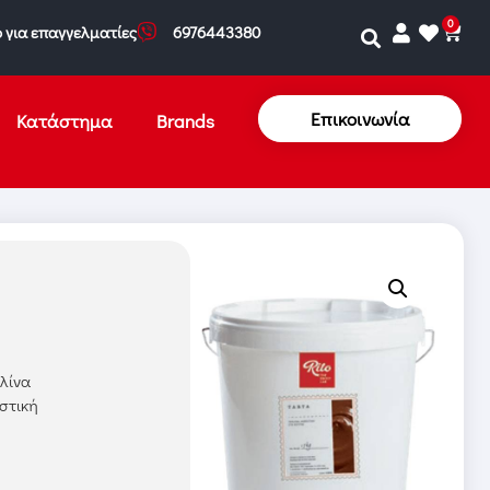
0
 για επαγγελματίες
6976443380
Επικοινωνία
Κατάστημα
Brands
αλίνα
υστική