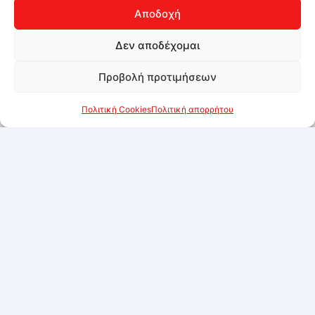
Αποδοχή
Δεν αποδέχομαι
Προβολή προτιμήσεων
Πολιτική Cookies
Πολιτική απορρήτου
Εξαντλημένο
Marshmallows Κύλινδρος 1kg
Συνδεθείτε για να δείτε τις τιμές
Προσθήκη στα αγαπημένα