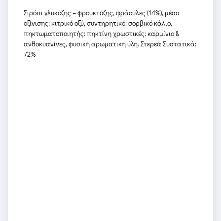
Σιρόπι γλυκόζης – φρουκτόζης, φράουλες (14%), μέσο
οξίνισης: κιτρικό οξύ, συντηρητικό: σορβικό κάλιο,
πηκτωματοποιητής: πηκτίνη χρωστικές: καρμίνιο &
ανθοκυανίνες, φυσική αρωματική ύλη. Στερεά Συστατικά:
72%