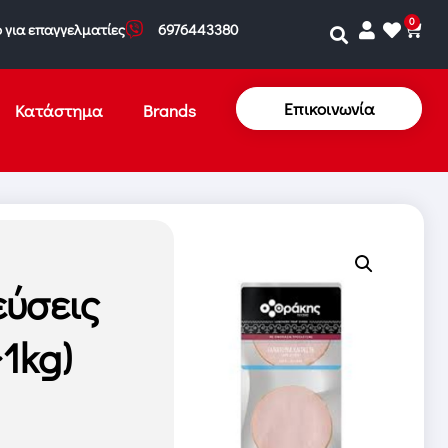
0
 για επαγγελματίες
6976443380
Επικοινωνία
Κατάστημα
Brands
ύσεις
1kg)