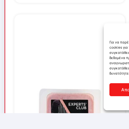
Για να παρ
cookies γι
συγκατάθεσ
δεδομένα π
αναγνωριστ
συγκατάθεσ
δυνατότητε
Απ