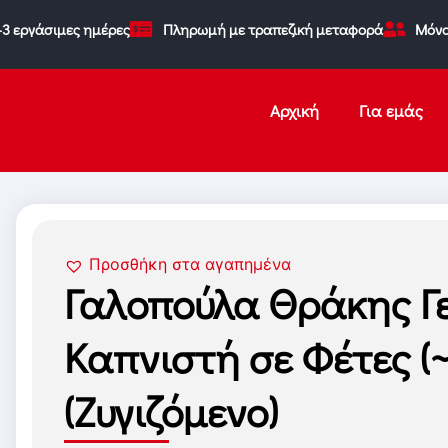
-3 εργάσιμες ημέρες
Πληρωμή με τραπεζική μεταφορά
Μόνο
Αρχική
Για εμάς
Προσθήκη στα αγαπημένα
Γαλοπούλα Θράκης Γε
Καπνιστή σε Φέτες (~
(Ζυγιζόμενο)