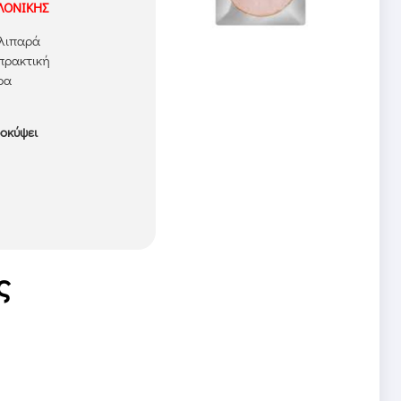
ΛΟΝΙΚΗΣ
 λιπαρά
 πρακτική
ρα
ροκύψει
ς