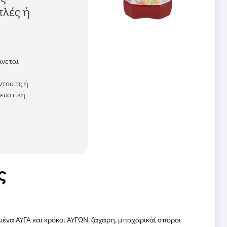
πλές ή
άνεται
ντουιτς ή
γευστική
ς
ωμένα ΑΥΓΑ και κρόκοι ΑΥΓΩΝ, ζάχαρη, μπαχαρικά( σπόροι