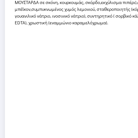
ΜΟΥΣΤΑΡΔΑ σε σκόνη, κουρκουμάς, σκόρδο,εκχύλισμα πιπέρι),
μπέϊκον,συμπυκνωμένος χυμός λεμονιού, σταθεροποιητής (κόμμ
γουανιλικό νάτριο, ινοσινικό νάτριο), συντηρητικό ( σορβικό κ
EDTA), χρωστική (εναμμώνιο καραμελόχρωμα).