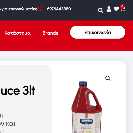
0
 για επαγγελματίες
6976443380
Επικοινωνία
Κατάστημα
Brands
uce 3lt
αι
ν και
ις