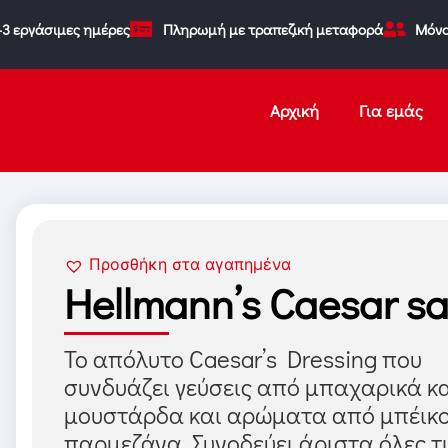
-3 εργάσιμες ημέρες
Πληρωμή με τραπεζική μεταφορά
Μόνο
Αρχική
Για εμάς
Προσθήκη στα αγαπημένα
Hellmann’s Caesar sa
Το απόλυτο Caesar’s Dressing που
συνδυάζει γεύσεις από μπαχαρικά κ
μουστάρδα και αρώματα από μπέικο
παρμεζάνα. Συνοδεύει άριστα όλες τ