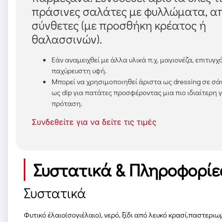
πράσινες σαλάτες με φυλλώματα, α
σύνθετες (με προσθήκη κρέατος ή
θαλασσινών).
Εάν αναμειχθεί με άλλα υλικά π.χ. μαγιονέζα, επιτυγχ
παχύρευστη υφή.
Μπορεί να χρησιμοποιηθεί άριστα ως dressing σε σά
ως dip για πατάτες προσφέροντας μια πιο ιδιαίτερη 
πρόταση.
Συνδεθείτε για να δείτε τις τιμές
Συστατικά & Πληροφορίε
Συστατικά
Φυτικό έλαιο(σογιέλαιο), νερό, ξίδι από λευκό κρασί,παστερι