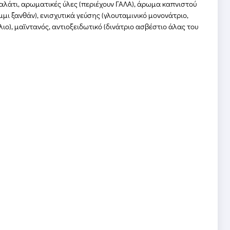
αλάτι, αρωματικές ύλες (περιέχουν ΓΑΛΑ), άρωμα καπνιστού
ι ξανθάν), ενισχυτικά γεύσης (γλουταμινικό μονονάτριο,
άλιο), μαϊντανός, αντιοξειδωτικό (δινάτριο ασβέστιο άλας του