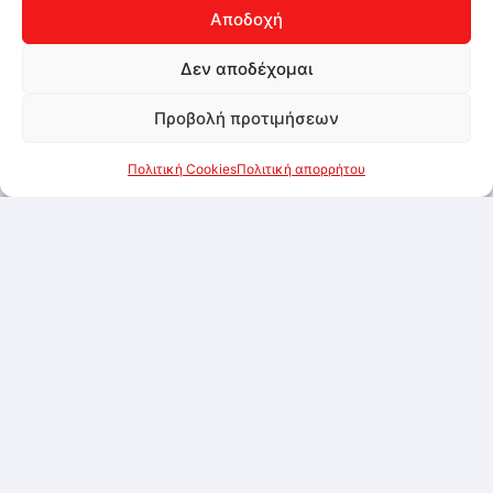
Αποδοχή
Δεν αποδέχομαι
Προβολή προτιμήσεων
Πολιτική Cookies
Πολιτική απορρήτου
Jumbo chips με αλάτι κυματιστά 9x280GR
Συνδεθείτε για να δείτε τις τιμές
Προσθήκη στα αγαπημένα