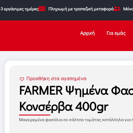
-3 εργάσιμες ημέρες
Πληρωμή με τραπεζική μεταφορά
Μόνο
Αρχική
Για εμάς
Προσθήκη στα αγαπημένα
FARMER Ψημένα Φασ
Κονσέρβα 400gr
Μαγειρεμένα φασόλια σε σάλτσα τομάτας κατάλληλα για 