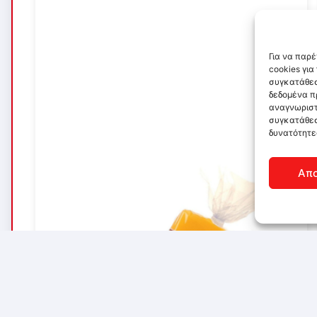
Για να παρ
cookies γι
συγκατάθεσ
δεδομένα π
αναγνωριστ
συγκατάθεσ
δυνατότητε
Απ