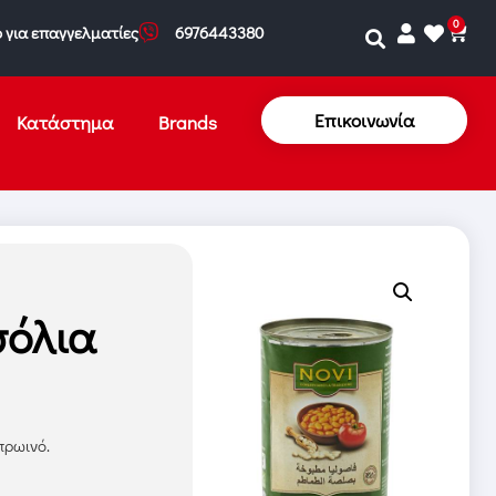
0
 για επαγγελματίες
6976443380
Επικοινωνία
Κατάστημα
Brands
όλια
πρωινό.