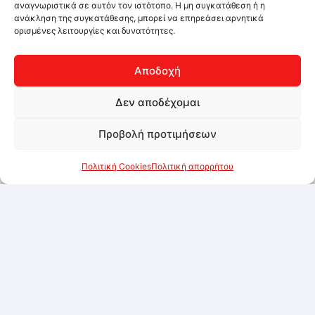
αναγνωριστικά σε αυτόν τον ιστότοπο. Η μη συγκατάθεση ή η
ανάκληση της συγκατάθεσης, μπορεί να επηρεάσει αρνητικά
ορισμένες λειτουργίες και δυνατότητες.
Αποδοχή
Δεν αποδέχομαι
Προβολή προτιμήσεων
Πολιτική Cookies
Πολιτική απορρήτου
Digestive μπισκότα Παπαδόπουλου Catering
Line 4.8kg
Συνδεθείτε για να δείτε τις τιμές
Προσθήκη στα αγαπημένα