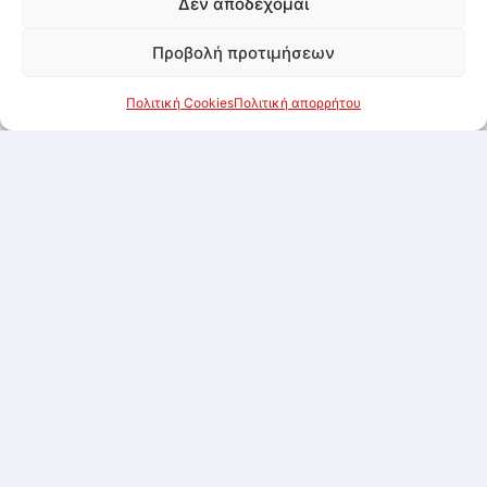
Δεν αποδέχομαι
Προβολή προτιμήσεων
Πολιτική Cookies
Πολιτική απορρήτου
Μπουκιές Κοτόπουλου Φιλετάκι Πανέ Υφαντής
1kg
Συνδεθείτε για να δείτε τις τιμές
Προσθήκη στα αγαπημένα