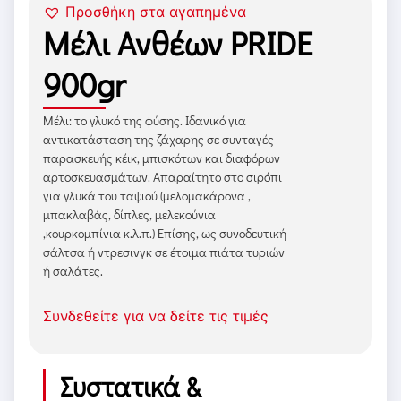
Προσθήκη στα αγαπημένα
Μέλι Ανθέων PRIDE
900gr
Μέλι: το γλυκό της φύσης. Ιδανικό για
αντικατάσταση της ζάχαρης σε συνταγές
παρασκευής κέικ, μπισκότων και διαφόρων
αρτοσκευασμάτων. Απαραίτητο στο σιρόπι
για γλυκά του ταψιού (μελομακάρονα ,
μπακλαβάς, δίπλες, μελεκούνια
,κουρκομπίνια κ.λ.π.) Επίσης, ως συνοδευτική
σάλτσα ή ντρεσινγκ σε έτοιμα πιάτα τυριών
ή σαλάτες.
Συνδεθείτε για να δείτε τις τιμές
Συστατικά &