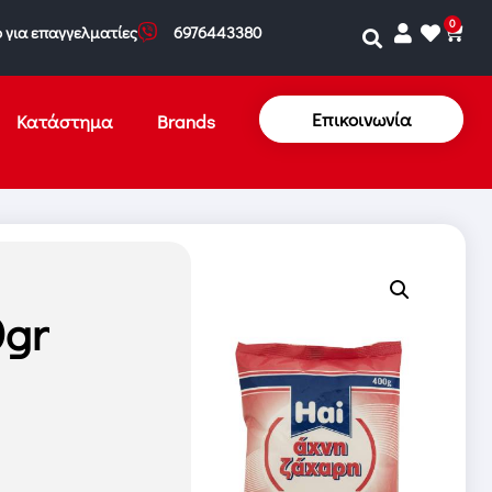
0
 για επαγγελματίες
6976443380
Επικοινωνία
Κατάστημα
Brands
0gr