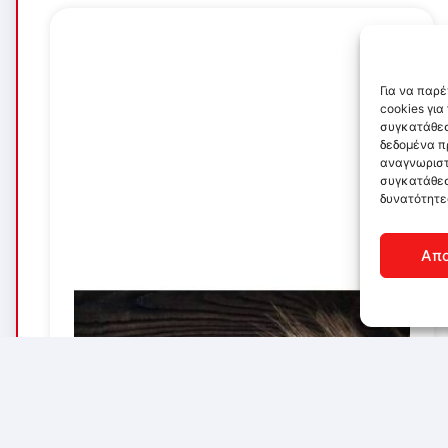
Για να παρ
cookies γι
συγκατάθεσ
δεδομένα π
αναγνωριστ
συγκατάθεσ
δυνατότητε
Απ