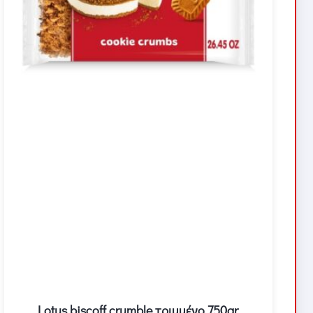
Lotus biscoff crumble τριμμένο 750gr