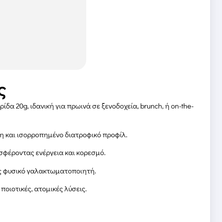
ς
α 20g, ιδανική για πρωινά σε ξενοδοχεία, brunch, ή on-the-
ση και ισορροπημένο διατροφικό προφίλ.
οσφέροντας ενέργεια και κορεσμό.
ως φυσικό γαλακτωματοποιητή.
οιοτικές, ατομικές λύσεις.