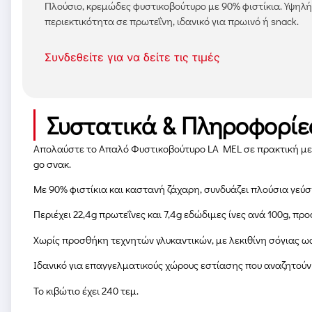
Πλούσιο, κρεμώδες φυστικοβούτυρο με 90% φιστίκια. Υψηλή
περιεκτικότητα σε πρωτεΐνη, ιδανικό για πρωινό ή snack.
Συνδεθείτε για να δείτε τις τιμές
Συστατικά & Πληροφορίε
Απολαύστε το Απαλό Φυστικοβούτυρο LA MEL σε πρακτική μερίδ
go σνακ.
Με 90% φιστίκια και καστανή ζάχαρη, συνδυάζει πλούσια γεύ
Περιέχει 22,4g πρωτεΐνες και 7,4g εδώδιμες ίνες ανά 100g, πρ
Χωρίς προσθήκη τεχνητών γλυκαντικών, με λεκιθίνη σόγιας 
Ιδανικό για επαγγελματικούς χώρους εστίασης που αναζητούν π
Το κιβώτιο έχει 240 τεμ.