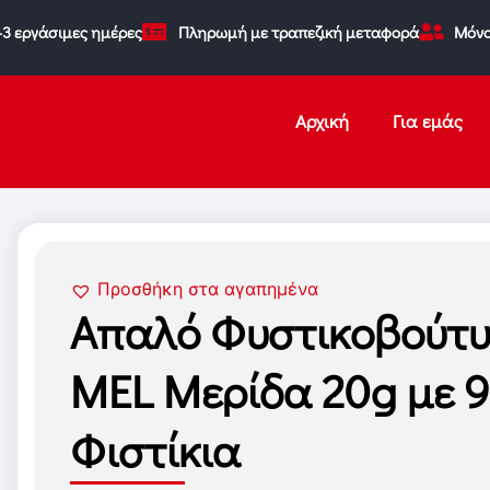
-3 εργάσιμες ημέρες
Πληρωμή με τραπεζική μεταφορά
Μόνο
Αρχική
Για εμάς
Προσθήκη στα αγαπημένα
Απαλό Φυστικοβούτυ
MEL Μερίδα 20g με 
Φιστίκια