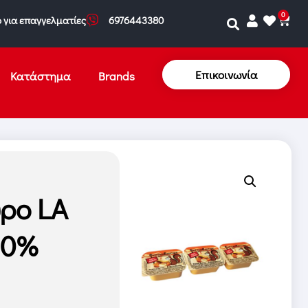
0
 για επαγγελματίες
6976443380
Επικοινωνία
Κατάστημα
Brands
ρο LA
90%