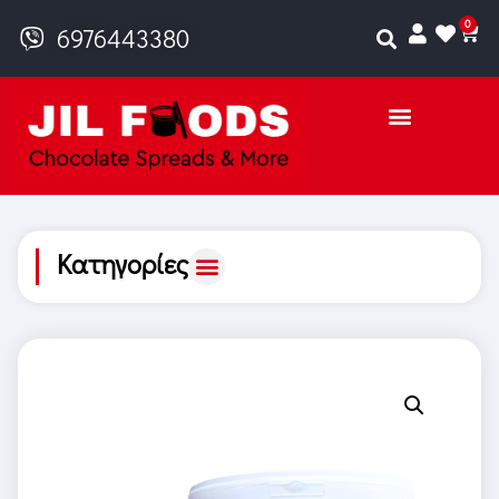
0
6976443380
Κατηγορίες