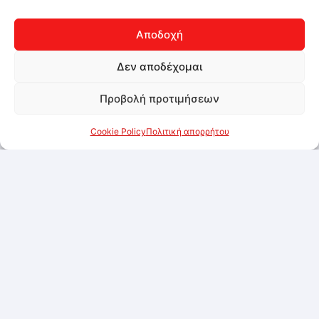
Αποδοχή
Δεν αποδέχομαι
Προβολή προτιμήσεων
Cookie Policy
Πολιτική απορρήτου
Food-Grade Metallic Spray, Gold, 150ml
Συνδεθείτε για να δείτε τις τιμές
Προσθήκη στα αγαπημένα