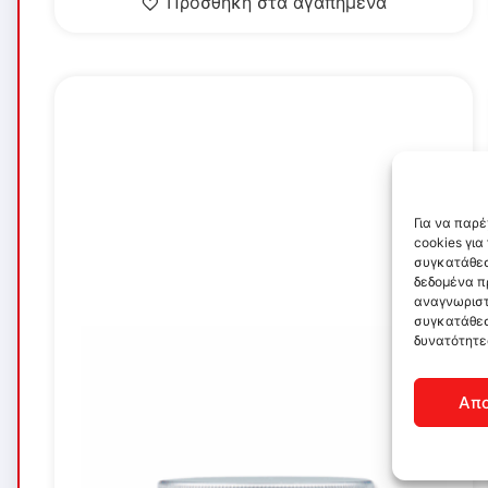
Προσθήκη στα αγαπημένα
Για να παρ
cookies γι
συγκατάθεσ
δεδομένα π
αναγνωριστ
συγκατάθεσ
δυνατότητε
Απ