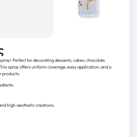
ς
spray! Perfect for decorating desserts, cakes, chocolate
This spray offers uniform coverage, easy application, and a
ur products.
edients.
and high-aesthetic creations.