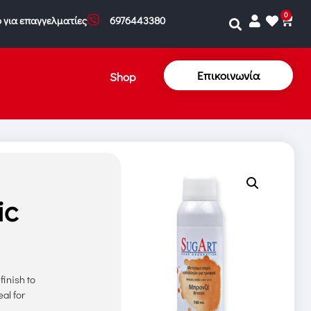
0
 για επαγγελματίες
6976443380
Επικοινωνία
Shop
ic
finish to
al for