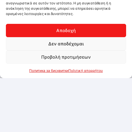
αναγνωριστικά σε αυτόν τον ιστότοπο. Η μη συγκατάθεση ή η
ανάκληση της συγκατάθεσης, μπορεί να επηρεάσει αρνητικά
ορισμένες λειτουργίες και δυνατότητες.
Αποδοχή
Δεν αποδέχομαι
Προβολή προτιμήσεων
Политика за бисквитки
Πολιτική απορρήτου
Розов метален спрей за храни 150 мл
Συνδεθείτε για να δείτε τις τιμές
Προσθήκη στα αγαπημένα