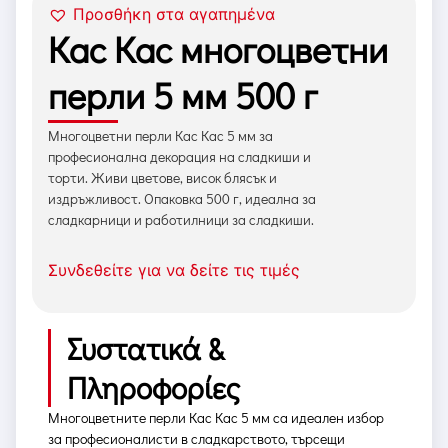
Προσθήκη στα αγαπημένα
Кас Кас многоцветни
перли 5 мм 500 г
Многоцветни перли Кас Кас 5 мм за
професионална декорация на сладкиши и
торти. Живи цветове, висок блясък и
издръжливост. Опаковка 500 г, идеална за
сладкарници и работилници за сладкиши.
Συνδεθείτε για να δείτε τις τιμές
Συστατικά &
Πληροφορίες
Многоцветните перли Кас Кас 5 мм са идеален избор
за професионалисти в сладкарството, търсещи