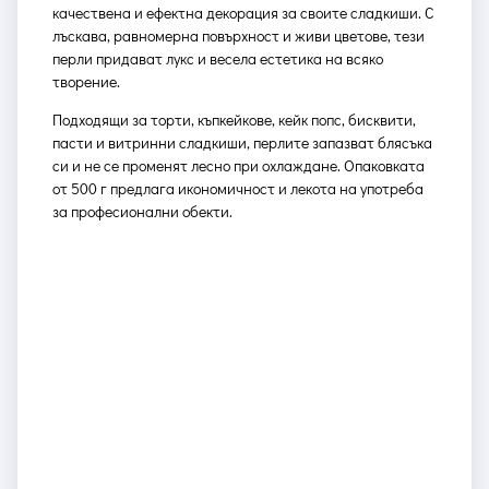
качествена и ефектна декорация за своите сладкиши. С
лъскава, равномерна повърхност и живи цветове, тези
перли придават лукс и весела естетика на всяко
творение.
Подходящи за торти, къпкейкове, кейк попс, бисквити,
пасти и витринни сладкиши, перлите запазват блясъка
си и не се променят лесно при охлаждане. Опаковката
от 500 г предлага икономичност и лекота на употреба
за професионални обекти.