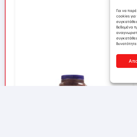
Για να παρ
cookies γι
συγκατάθεσ
δεδομένα π
αναγνωριστ
συγκατάθεσ
δυνατότητε
Απ