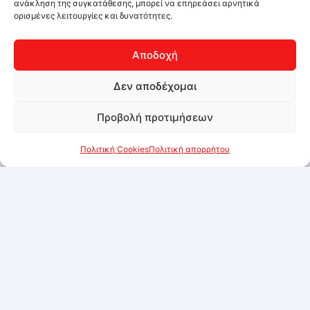
ανάκληση της συγκατάθεσης, μπορεί να επηρεάσει αρνητικά
ορισμένες λειτουργίες και δυνατότητες.
Αποδοχή
Δεν αποδέχομαι
Προβολή προτιμήσεων
Πολιτική Cookies
Πολιτική απορρήτου
Πατάτες WEDGES GARDEN LUTOSA 2.5KG
Συνδεθείτε για να δείτε τις τιμές
Προσθήκη στα αγαπημένα