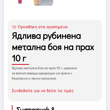
Προσθήκη στα αγαπημένα
Ядлива рубинена
метална боя на прах
10 г
Ядлива метална боя на прах 10 г, идеална
за впечатляващи декорации на храни с
безопасно и лесно нанасяне.
Συνδεθείτε για να δείτε τις τιμές
Συστατικά &