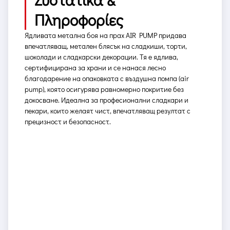
Πληροφορίες
Ядливата метална боя на прах AIR PUMP придава
впечатляващ, метален блясък на сладкиши, торти,
шоколади и сладкарски декорации. Тя е ядлива,
сертифицирана за храни и се нанася лесно
благодарение на опаковката с въздушна помпа (air
pump), която осигурява равномерно покритие без
докосване. Идеална за професионални сладкари и
пекари, които желаят чист, впечатляващ резултат с
прецизност и безопасност.