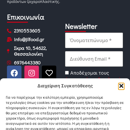
προϊόντων ζαχαροπλαστικής.
Επικοινωνία
Newsletter
2310553605
info@jilfood.gr
Σκρα 10, 54622,
Θεσσαλονίκη
6976443380
Αποδέχομαι τους
όρους χρήσης & πολιτική
απορρήτου
αυτής της
Διαχείριση Συγκατάθεσης
ιστοσελίδας.
Για να παρέχουμε την καλύτερη εμπειρία, χρησιμοποιούμε
τεχνολογίες όπως cookies για την αποθήκευση ή/και την πρόσβαση σε
πληροφορίες συσκευών. Η συγκατάθεση για τις εν λόγω τεχνολογίες
θα μας επιτρέψει να επεξεργαστούμε δεδομένα προσωπικού
χαρακτήρα, όπως συμπεριφορά περιήγησης ή μοναδικά
αναγνωριστικά σε αυτόν τον ιστότοπο. Η μη συγκατάθεση ή η
ανάκληση της συγκατάθεσης, μπορεί να επηρεάσει αρνητικά
jilfood.gr© 2023. All Rights Reserved