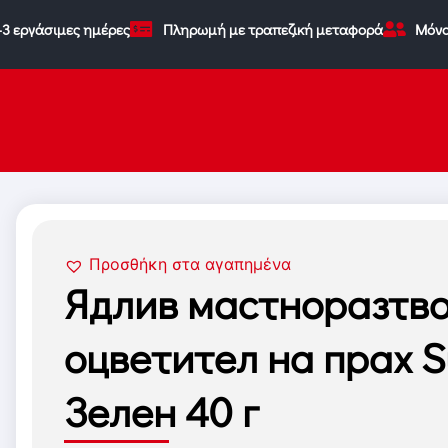
-3 εργάσιμες ημέρες
Πληρωμή με τραπεζική μεταφορά
Μόνο
Προσθήκη στα αγαπημένα
Ядлив мастноразтв
оцветител на прах S
Зелен 40 г