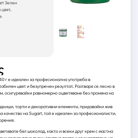
rt Зелен
 цвят,
е
ς
40 г е идеален за професионална употреба в
абилен цвят и безупречен резултат. Разтваря се лесно в
ем, осигурявайки равномерно оцветяване без промяна на
адкиши, торти и декоративни елементи, придавайки жив
а качество на Sugart, той е идеален за професионалисти,
орения.
етявате бял шоколад, както и всеки друг крем с мастна
ни за рисуване върху захарно тесто и за оцветяване на