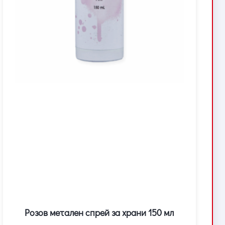
Розов метален спрей за храни 150 мл