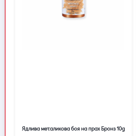
Ядлива металикова боя на прах Бронз 10g