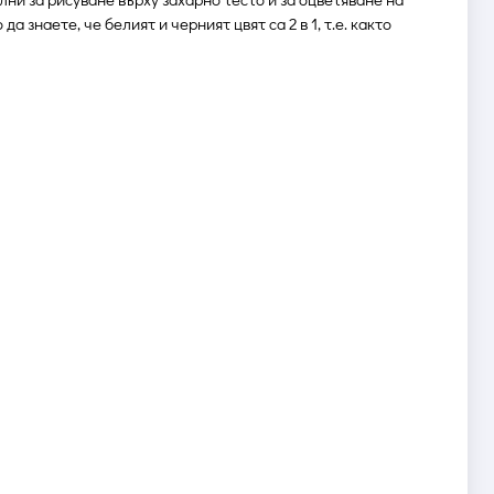
 знаете, че белият и черният цвят са 2 в 1, т.е. както