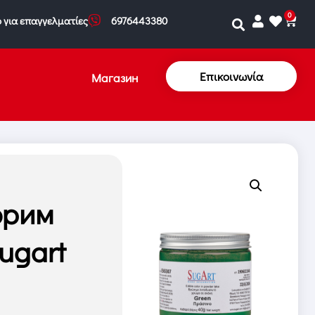
0
 για επαγγελματίες
6976443380
Επικοινωνία
Магазин
орим
ugart