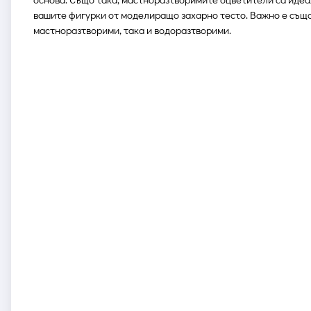
вашите фигурки от моделиращо захарно тесто. Важно е също да
мастноразтворими, така и водоразтворими.