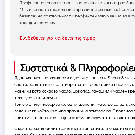
Професионален мастноразтворим оцветител на прах Suga
40 г, идеален за шоколади и празнични сладкиши. Наситен
безупречна разтворимост и перфектен завършек за вашит
коледни творения.
Συνδεθείτε για να δείτε τις τιμές
Συστατικά & Πληροφορίε
Ядливият мастноразтворим оцветител на прах Sugart Зелен 
сладкарството и шоколатиерството, предлагайки наситен, ст
мазнини като какаово масло, шоколад, ганаш или маслен кр
текстурата или вкуса.
Той е отличен избор за коледни творения като шоколади, сл
зелен цвят, който излъчва празнична атмосфера. С подписа з
които искат впечатляващи и стабилни резултати в своите тв
С мастноразтворимите сладкарски оцветители можете да оцв
основа. Също така, мастноразтворимите оцветители са идеал