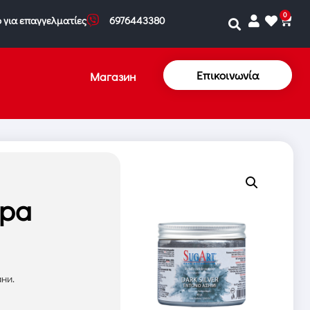
0
 για επαγγελματίες
6976443380
Επικοινωνία
Магазин
дра
ни.