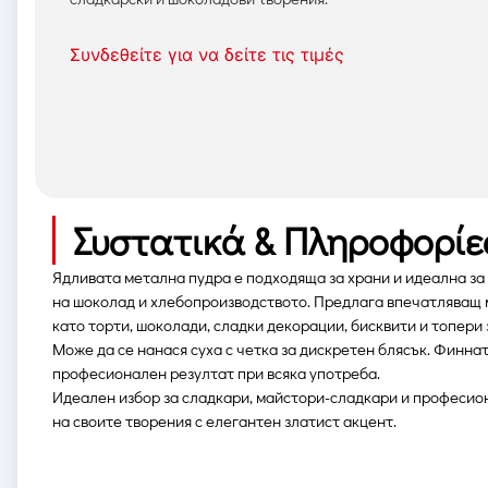
Συνδεθείτε για να δείτε τις τιμές
Συστατικά & Πληροφορίε
Ядливата метална пудра е подходяща за храни и идеална за
на шоколад и хлебопроизводството. Предлага впечатляващ м
като торти, шоколади, сладки декорации, бисквити и топери 
Може да се нанася суха с четка за дискретен блясък. Финна
професионален резултат при всяка употреба.
Идеален избор за сладкари, майстори-сладкари и професион
на своите творения с елегантен златист акцент.