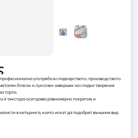
ς
 професионална употреба в сладкарството, производството
етален блясък и луксозен завършек на сладки творения
за торти.
та ѝ текстура осигурява равномерно покритие и
алисти в кетъринга, които искат да подобрят външния вид