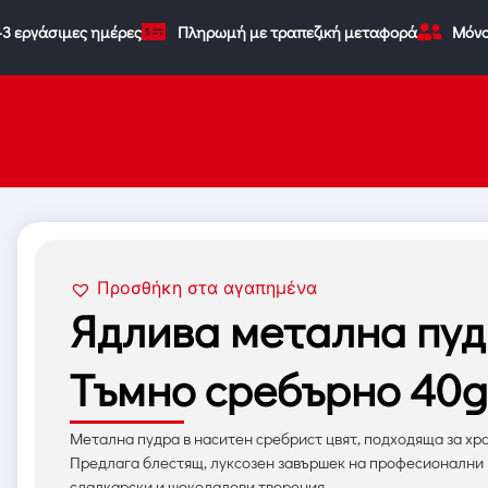
-3 εργάσιμες ημέρες
Πληρωμή με τραπεζική μεταφορά
Μόνο
Προσθήκη στα αγαπημένα
Ядлива метална пу
Тъмно сребърно 40g
Метална пудра в наситен сребрист цвят, подходяща за хра
Предлага блестящ, луксозен завършек на професионални
сладкарски и шоколадови творения.