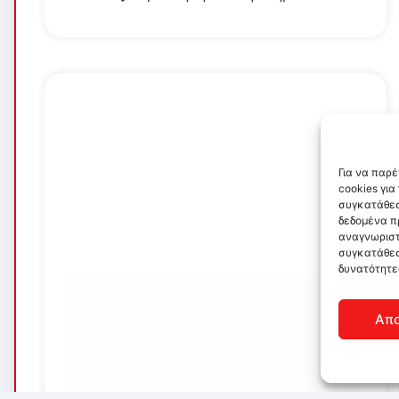
Για να παρ
cookies γι
συγκατάθεσ
δεδομένα π
αναγνωριστ
συγκατάθεσ
δυνατότητε
Απ