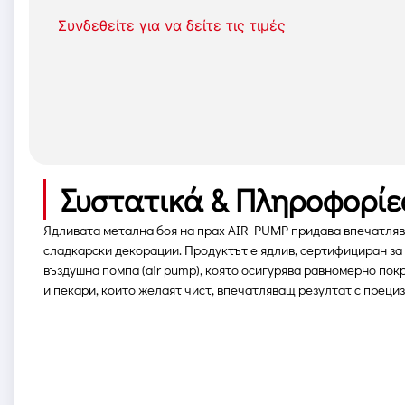
Συνδεθείτε για να δείτε τις τιμές
Συστατικά & Πληροφορίε
Ядливата метална боя на прах AIR PUMP придава впечатлява
сладкарски декорации. Продуктът е ядлив, сертифициран за 
въздушна помпа (air pump), която осигурява равномерно по
и пекари, които желаят чист, впечатляващ резултат с прециз