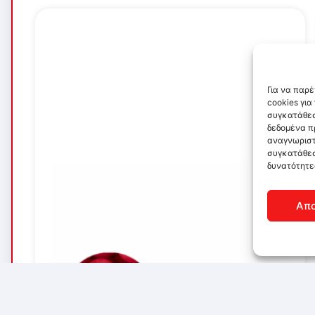
Για να παρ
cookies γι
συγκατάθεσ
δεδομένα π
αναγνωριστ
συγκατάθεσ
δυνατότητε
Απ