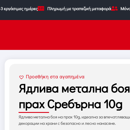
-3 εργάσιμες ημέρες
Πληρωμή με τραπεζική μεταφορά
Μόνο
Προσθήκη στα αγαπημένα
Ядлива метална боя
прах Сребърна 10g
Ядлива метална боя на прах 10g, идеална за впечатляващ
декорации на храни с безопасно и лесно нанасяне.