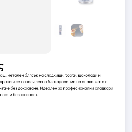
ς
щ, метален блясък на сладкиши, торти, шоколади и
храни и се нанася лесно благодарение на опаковката с
критие без докосване. Идеален за професионални сладкари
ност и безопасност.