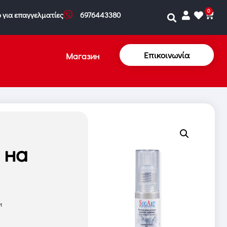
0
 για επαγγελματίες
6976443380
Επικοινωνία
Магазин
 на
и